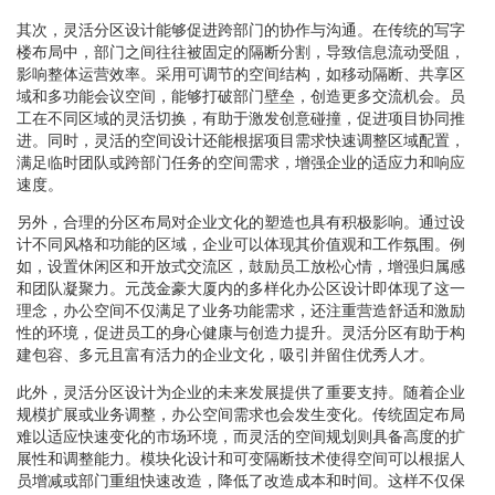
其次，灵活分区设计能够促进跨部门的协作与沟通。在传统的写字
楼布局中，部门之间往往被固定的隔断分割，导致信息流动受阻，
影响整体运营效率。采用可调节的空间结构，如移动隔断、共享区
域和多功能会议空间，能够打破部门壁垒，创造更多交流机会。员
工在不同区域的灵活切换，有助于激发创意碰撞，促进项目协同推
进。同时，灵活的空间设计还能根据项目需求快速调整区域配置，
满足临时团队或跨部门任务的空间需求，增强企业的适应力和响应
速度。
另外，合理的分区布局对企业文化的塑造也具有积极影响。通过设
计不同风格和功能的区域，企业可以体现其价值观和工作氛围。例
如，设置休闲区和开放式交流区，鼓励员工放松心情，增强归属感
和团队凝聚力。元茂金豪大厦内的多样化办公区设计即体现了这一
理念，办公空间不仅满足了业务功能需求，还注重营造舒适和激励
性的环境，促进员工的身心健康与创造力提升。灵活分区有助于构
建包容、多元且富有活力的企业文化，吸引并留住优秀人才。
此外，灵活分区设计为企业的未来发展提供了重要支持。随着企业
规模扩展或业务调整，办公空间需求也会发生变化。传统固定布局
难以适应快速变化的市场环境，而灵活的空间规划则具备高度的扩
展性和调整能力。模块化设计和可变隔断技术使得空间可以根据人
员增减或部门重组快速改造，降低了改造成本和时间。这样不仅保